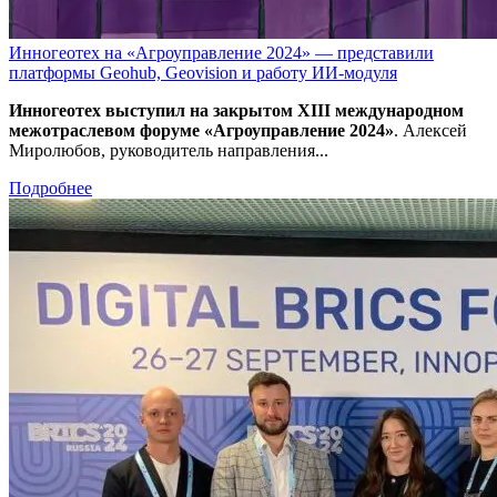
Инногеотех на «Агроуправление 2024» — представили
платформы Geohub, Geovision и работу ИИ-модуля
Инногеотех выступил на закрытом XIII международном
межотраслевом форуме «Агроуправление 2024»
. Алексей
Миролюбов, руководитель направления...
Подробнее