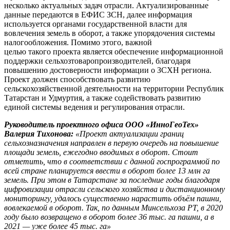
несколько актуальных задач отрасли. Актуализированные
данные передаются в ЕФИС ЗСН, далее информация
используется органами государственной власти для
вовлечения земель в оборот, а также упорядочения системы
налогообложения. Помимо этого, важной
целью такого проекта является обеспечение информационной
поддержки сельхозтоваропроизводителей, благодаря
повышению достоверности информации о ЗСХН региона.
Проект должен способствовать развитию
сельскохозяйственной деятельности на территории Республик
Татарстан и Удмуртия, а также содействовать развитию
единой системы ведения и регулирования отрасли.
Руководитель проектного офиса ООО «ИнноГеоТех»
Валерия Тихонова:
«Проект актуализации границ
сельхозназначения направлен в первую очередь на повышение
площади земель, ежегодно вводимых в оборот. Стоит
отметить, что в соответствии с данной госпрограммой по
всей стране планируется ввести в оборот более 13 млн га
земель. При этом в Татарстане за последние годы благодаря
цифровизации отрасли сельского хозяйства и дистанционному
мониторингу, удалось существенно нарастить объём пашни,
вовлекаемой в оборот. Так, по данным Минсельхоза РТ, в 2020
году было возвращено в оборот более 36 тыс. га пашни, а в
2021 — уже более 45 тыс. га»