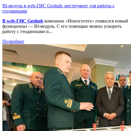
BI-модуль в web-ГИС Geohub: инструмент для работы с
геоданными
В web-ГИС Geohub
компании «Инногеотех» появился новый
функционал — BI-модуль. С его помощью можно ускорить
работу с геоданными и...
Подробнее