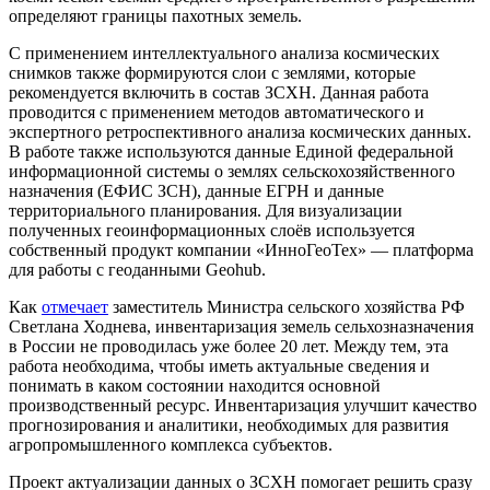
определяют границы пахотных земель.
C применением интеллектуального анализа космических
снимков также формируются слои с землями, которые
рекомендуется включить в состав ЗСХН. Данная работа
проводится с применением методов автоматического и
экспертного ретроспективного анализа космических данных.
В работе также используются данные Единой федеральной
информационной системы о землях сельскохозяйственного
назначения (ЕФИС ЗСН), данные ЕГРН и данные
территориального планирования. Для визуализации
полученных геоинформационных слоёв используется
собственный продукт компании «ИнноГеоТех» — платформа
для работы с геоданными Geohub.
Как
отмечает
заместитель Министра сельского хозяйства РФ
Светлана Ходнева, инвентаризация земель сельхозназначения
в России не проводилась уже более 20 лет. Между тем, эта
работа необходима, чтобы иметь актуальные сведения и
понимать в каком состоянии находится основной
производственный ресурс. Инвентаризация улучшит качество
прогнозирования и аналитики, необходимых для развития
агропромышленного комплекса субъектов.
Проект актуализации данных о ЗСХН помогает решить сразу