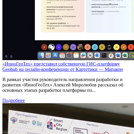
«ИнноГеоТех» представил собственную ГИС-платформу
Geohub на онлайн-конференции от Картетики — Мапакон
В рамках участия руководитель направления разработки и
развития «ИнноГеоТех» Алексей Миролюбов рассказал об
основных этапах разработки платформы по...
Подробнее