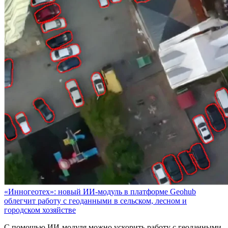
«Инногеотех»: новый ИИ-модуль в платформе Geohub
облегчит работу с геоданными в сельском, лесном и
городском хозяйстве
С помощью ИИ-модуля можно ускорить работу с геоданными