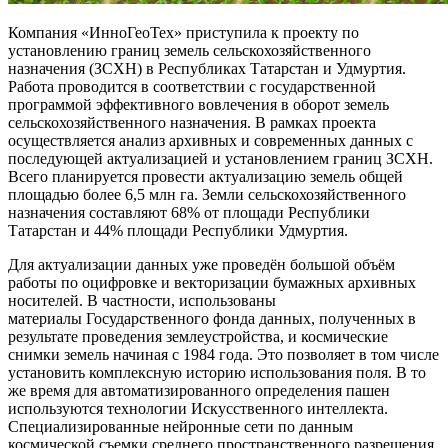
Компания «ИнноГеоТех» приступила к проекту по
установлению границ земель сельскохозяйственного
назначения (ЗСХН) в Республиках Татарстан и Удмуртия.
Работа проводится в соответствии с государственной
программой эффективного вовлечения в оборот земель
сельскохозяйственного назначения. В рамках проекта
осуществляется анализ архивных и современных данных с
последующей актуализацией и установлением границ ЗСХН.
Всего планируется провести актуализацию земель общей
площадью более 6,5 млн га. Земли сельскохозяйственного
назначения составляют 68% от площади Республики
Татарстан и 44% площади Республики Удмуртия.
Для актуализации данных уже проведён большой объём
работы по оцифровке и векторизации бумажных архивных
носителей. В частности, использованы
материалы Государственного фонда данных, полученных в
результате проведения землеустройства, и космические
снимки земель начиная с 1984 года. Это позволяет в том числе
установить комплексную историю использования поля. В то
же время для автоматизированного определения пашен
используются технологии Искусственного интеллекта.
Специализированные нейронные сети по данным
космической съемки среднего пространственного разрешения