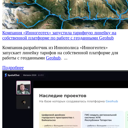
Компания «Инногеотех» запустила тарифную линейку на
собственной платформе по работе с геоданными Geohub
Компания-разработчик из Иннополиса «Инногеотех»
запускает линейку тарифов на собственной платформе для
работы с геоданными
Geohub
. ...
Подробнее